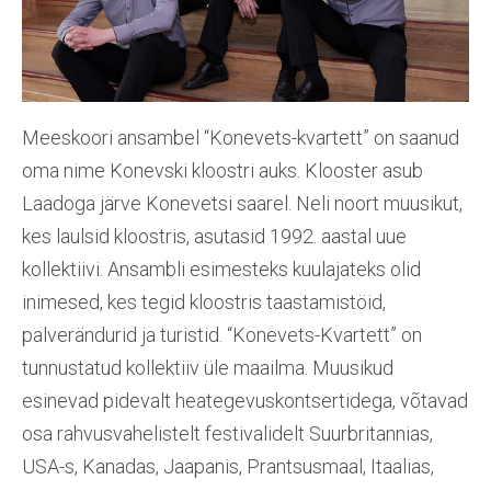
Meeskoori ansambel “Konevets-kvartett” on saanud
oma nime Konevski kloostri auks. Klooster asub
Laadoga järve Konevetsi saarel. Neli noort muusikut,
kes laulsid kloostris, asutasid 1992. aastal uue
kollektiivi. Ansambli esimesteks kuulajateks olid
inimesed, kes tegid kloostris taastamistöid,
palverändurid ja turistid. “Konevets-Kvartett” on
tunnustatud kollektiiv üle maailma. Muusikud
esinevad pidevalt heategevuskontsertidega, võtavad
osa rahvusvahelistelt festivalidelt Suurbritannias,
USA-s, Kanadas, Jaapanis, Prantsusmaal, Itaalias,