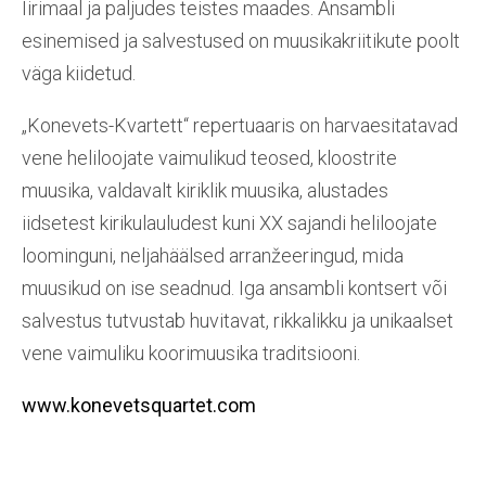
Iirimaal ja paljudes teistes maades. Ansambli
esinemised ja salvestused on muusikakriitikute poolt
väga kiidetud.
„Konevets-Kvartett“ repertuaaris on harvaesitatavad
vene heliloojate vaimulikud teosed, kloostrite
muusika, valdavalt kiriklik muusika, alustades
iidsetest kirikulauludest kuni XX sajandi heliloojate
loominguni, neljahäälsed arranžeeringud, mida
muusikud on ise seadnud. Iga ansambli kontsert või
salvestus tutvustab huvitavat, rikkalikku ja unikaalset
vene vaimuliku koorimuusika traditsiooni.
www.konevetsquartet.com