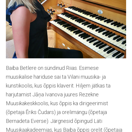
Baiba Betlere on sündinud Riias. Esimese
muusikalise hariduse sai ta Vilani muusika- ja
kunstikoolis, kus õppis klaverit. Hiljem jätkas ta
harjutamist
Jāņa
Ivanova juures Rezekne
Muusikakeskkoolis, kus õppis ka dirigeerimist
(õpetaja Ēriks Čudars) ja orelimängu (õpetaja
Bernadeta Everse). Järgnesid õpingud Läti
Muusikaakadeemias, kus Baiba õppis orelit (õpetaja