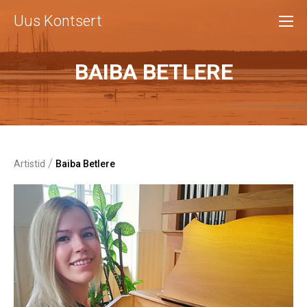
Uus Kontsert
BAIBA BETLERE
/
Artistid
Baiba Betlere