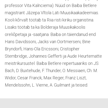
professor Vita Kalnciema). Nüüd on
Baiba Betlere
magistrant Jāzepa Vītola Läti Muusikaakadeemias.
Kooli kõrvalt töötab ta Riia risti kiriku organistina.
Lisaks töötab ta ka Bolderaja Muusikakoolis
oreliõpetaja ja -saatjana. Baiba on täiendanud end
Hans Davidssoni, Jacks van Oortmerseni, Bine
Bryndorfi, Hans-Ola Ericssoni, Cristopher
Stembridge, Johannes Gefferti ja Aude Heurtematte
meistrikursustel
.
Baiba Betlere repertuaariks on
JS
Bach, D. Buxtehude, F. Thunder, O. Messiaen, Ch. M.
Widor, Cesar Franck, Max Reger, Franz Liszt,
Mendelssohn, L. Vierne, A. Guilmant ja teised.